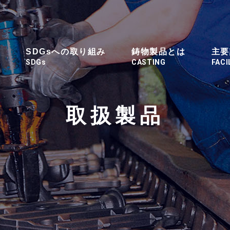
SDGsへの取り組み
鋳物製品とは
主要
SDGs
CASTING
FACI
取扱製品