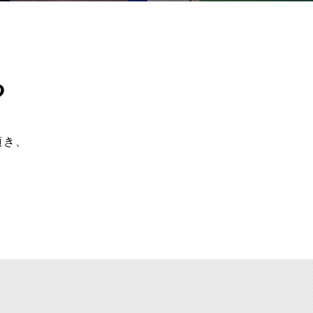
る
頂き、